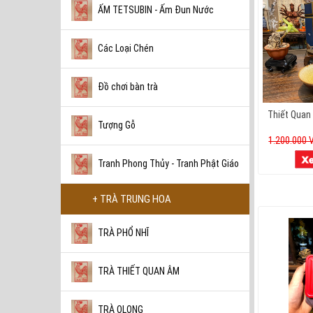
ẤM TETSUBIN - Ấm Đun Nước
Các Loại Chén
Đồ chơi bàn trà
Thiết Quan
Tượng Gỗ
1.200.000
Tranh Phong Thủy - Tranh Phật Giáo
+ TRÀ TRUNG HOA
TRÀ PHỔ NHĨ
TRÀ THIẾT QUAN ÂM
TRÀ OLONG