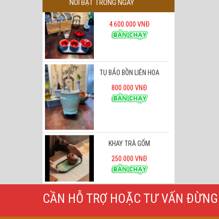
NỔI BẬT TRONG NGÀY
TỤ BẢO BỒN LIÊN HOA
800.000 VNĐ
KHAY TRÀ GỐM
250.000 VNĐ
ư Hương Đỏ Cố Cung
450.000 VNĐ
CẦN HỖ TRỢ HOẶC TƯ VẤN ĐỪNG 