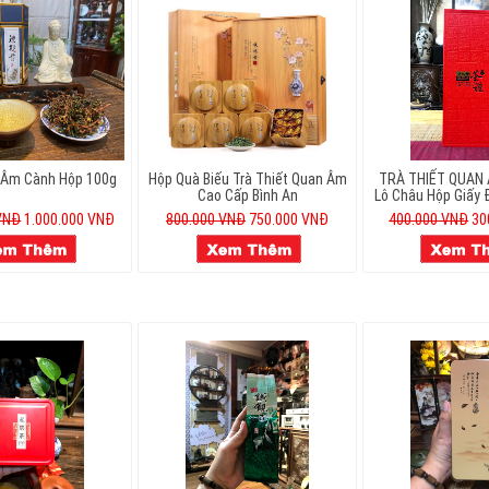
 Âm Cành Hộp 100g
Hộp Quà Biếu Trà Thiết Quan Âm
TRÀ THIẾT QUAN 
Cao Cấp Bình An
Lô Châu Hộp Giấy 
 VNĐ
1.000.000 VNĐ
800.000 VNĐ
750.000 VNĐ
400.000 VNĐ
30