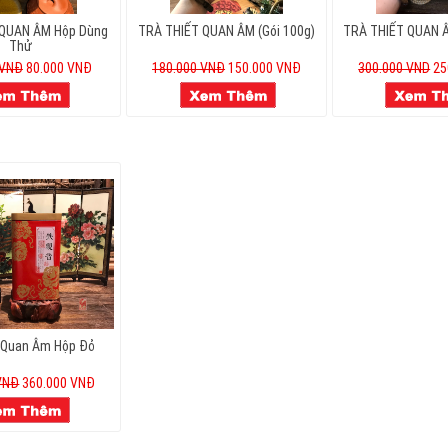
 QUAN ÂM Hộp Dùng
TRÀ THIẾT QUAN ÂM (gói 100g)
TRÀ THIẾT QUAN 
Thử
 VNĐ
80.000 VNĐ
180.000 VNĐ
150.000 VNĐ
300.000 VND
25
t Quan Âm Hộp Đỏ
VNĐ
360.000 VNĐ