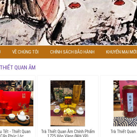
Ủ
VỀ CHÚNG TÔI
CHÍNH SÁCH BẢO HÀNH
KHUYẾN MẠI MỚI
 THIẾT QUAN ÂM
u Tết - Thiết Quan
Trà Thiết Quan Âm Chính Phẩm
Trà Thiết Quan
Cấp Phúc Lộc
1725 Hộp Vàng (mới Về)