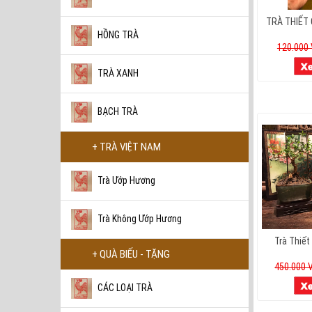
TRÀ THIẾT
HỒNG TRÀ
120.000
TRÀ XANH
BẠCH TRÀ
+ TRÀ VIỆT NAM
Trà Ướp Hương
Trà Không Ướp Hương
Trà Thiế
+ QUÀ BIẾU - TẶNG
450.000 
CÁC LOẠI TRÀ