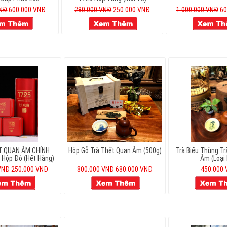
VNĐ
600.000 VNĐ
280.000 VNĐ
250.000 VNĐ
1.000.000 VNĐ
60
T QUAN ÂM CHÍNH
Hộp Gỗ Trà Thết Quan Âm (500g)
Trà Biếu Thùng Tr
Hộp Đỏ (hết Hàng)
Âm (loại 
VNĐ
250.000 VNĐ
800.000 VNĐ
680.000 VNĐ
450.000