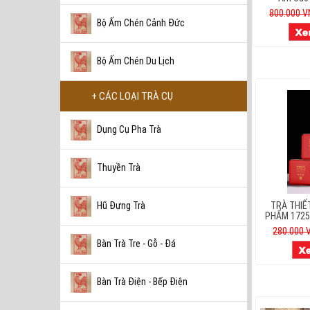
800.000 
Bộ Ấm Chén Cảnh Đức
Bộ Ấm Chén Du Lịch
+ CÁC LOẠI TRÀ CỤ
Dụng Cụ Pha Trà
Thuyền Trà
Hũ Đựng Trà
TRÀ THIẾ
PHẨM 1725 
280.000 
Bàn Trà Tre - Gỗ - Đá
Bàn Trà Điện - Bếp Điện