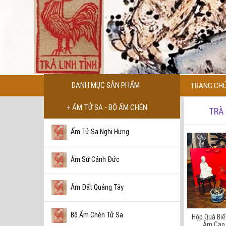
DANH MỤC SẢN PHẨM
TRANG CH
+ ẤM TỬ SA - BỘ ẤM CHÉN
TRÀ
Ấm Tử Sa Nghi Hưng
Ấm Sứ Cảnh Đức
Ấm Đất Quảng Tây
Bộ Ấm Chén Tử Sa
Hộp Quà Biế
Âm Cao 