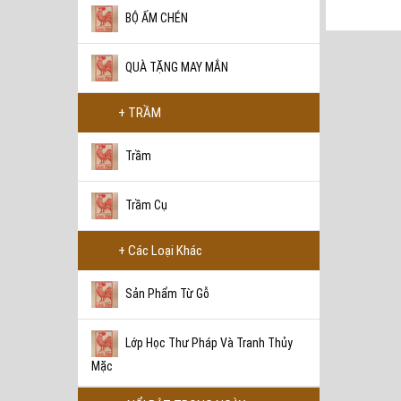
BỘ ẤM CHÉN
QUÀ TẶNG MAY MẮN
BẾP ĐUN GỐM RETRO
+ TRẦM
1.200.000 VNĐ
Trầm
Trầm Cụ
BỘ TRÀ DU LỊCH HOA
BĂNG
+ Các Loại Khác
2.800.000 VNĐ
Sản Phẩm Từ Gỗ
Lớp Học Thư Pháp Và Tranh Thủy
BỘ TRÀ DU LỊCH QUÝ TỘC
Mặc
LANG HỒNG
4.600.000 VNĐ