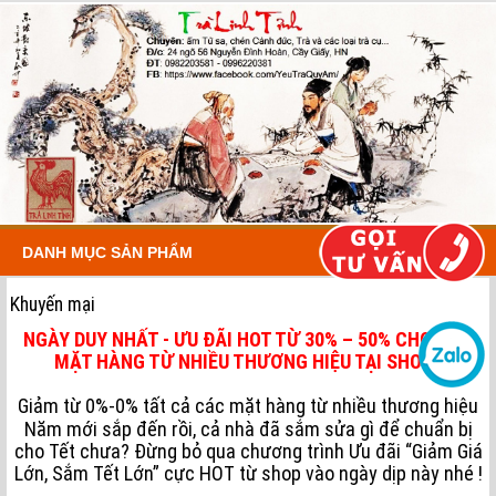
DANH MỤC SẢN PHẨM
Khuyến mại
NGÀY DUY NHẤT - ƯU ĐÃI HOT TỪ 30% – 50% CHO CÁC
MẶT HÀNG TỪ NHIỀU THƯƠNG HIỆU TẠI SHOP !
Giảm từ 0%-0% tất cả các mặt hàng từ nhiều thương hiệu
Năm mới sắp đến rồi, cả nhà đã sắm sửa gì để chuẩn bị
cho Tết chưa? Đừng bỏ qua chương trình Ưu đãi “Giảm Giá
Lớn, Sắm Tết Lớn” cực HOT từ shop vào ngày dịp này nhé !