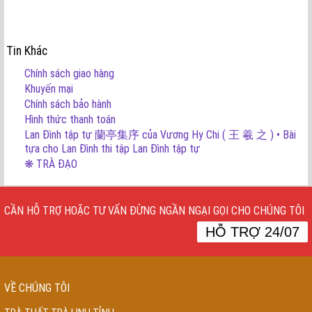
Tin Khác
Chính sách giao hàng
Khuyến mại
Chính sách bảo hành
Hình thức thanh toán
Lan Đình tập tự 蘭亭集序 của Vương Hy Chi ( 王 羲 之 ) • Bài
tựa cho Lan Đình thi tập Lan Đình tập tự
❋ TRÀ ĐẠO
CẦN HỖ TRỢ HOẶC TƯ VẤN ĐỪNG NGẦN NGẠI GỌI CHO CHÚNG TÔI
HỖ TRỢ 24/07
VỀ CHÚNG TÔI