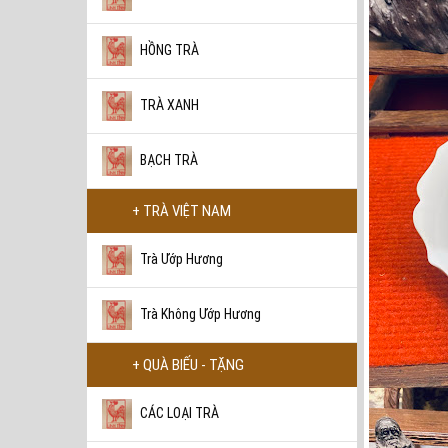
HỒNG TRÀ
TRÀ XANH
BẠCH TRÀ
+ TRÀ VIỆT NAM
Trà Ướp Hương
Trà Không Ướp Hương
+ QUÀ BIẾU - TẶNG
CÁC LOẠI TRÀ