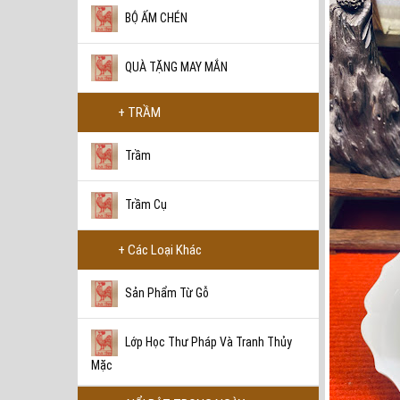
BỘ ẤM CHÉN
BẾP ĐUN GỐM RETRO
1.200.000 VNĐ
QUÀ TẶNG MAY MẮN
+ TRẦM
Trầm
BỘ TRÀ DU LỊCH HOA
BĂNG
Trầm Cụ
2.800.000 VNĐ
+ Các Loại Khác
Sản Phẩm Từ Gỗ
BỘ TRÀ DU LỊCH QUÝ TỘC
LANG HỒNG
4.600.000 VNĐ
Lớp Học Thư Pháp Và Tranh Thủy
Mặc