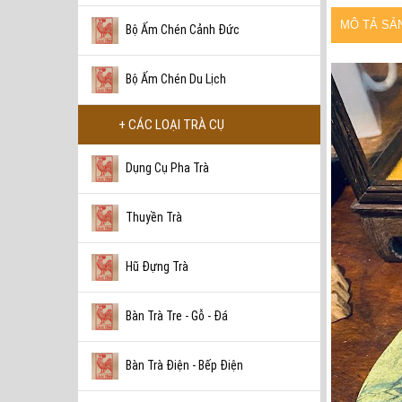
MÔ TẢ SẢ
Bộ Ấm Chén Cảnh Đức
Bộ Ấm Chén Du Lịch
+ CÁC LOẠI TRÀ CỤ
Dụng Cụ Pha Trà
Thuyền Trà
Hũ Đựng Trà
Bàn Trà Tre - Gỗ - Đá
Bàn Trà Điện - Bếp Điện