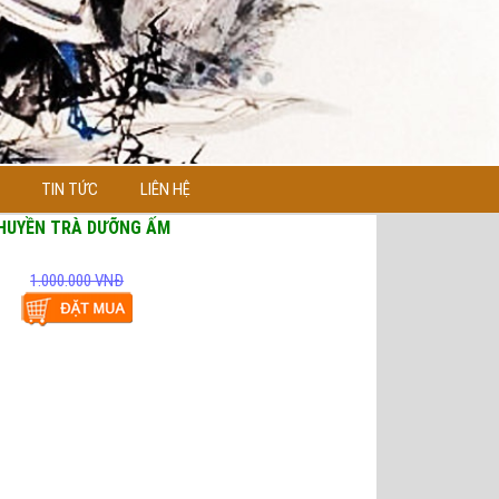
TIN TỨC
LIÊN HỆ
HUYỀN TRÀ DƯỠNG ẤM
1.000.000 VNĐ