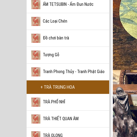
ẤM TETSUBIN - Ấm Đun Nước
Các Loại Chén
Đồ chơi bàn trà
Tượng Gỗ
Tranh Phong Thủy - Tranh Phật Giáo
+ TRÀ TRUNG HOA
TRÀ PHỔ NHĨ
TRÀ THIẾT QUAN ÂM
TRÀ OLONG