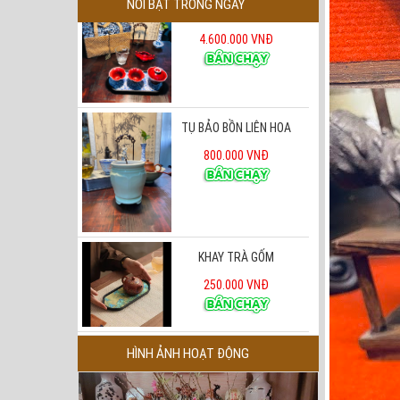
NỔI BẬT TRONG NGÀY
TỤ BẢO BỒN LIÊN HOA
800.000 VNĐ
KHAY TRÀ GỐM
250.000 VNĐ
ư Hương Đỏ Cố Cung
450.000 VNĐ
HÌNH ẢNH HOẠT ĐỘNG