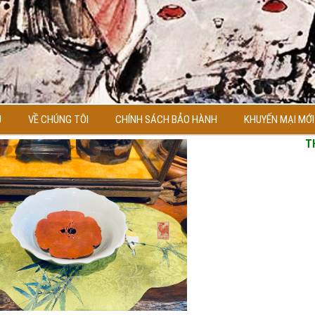
Ủ
VỀ CHÚNG TÔI
CHÍNH SÁCH BẢO HÀNH
KHUYẾN MẠI MỚI
T