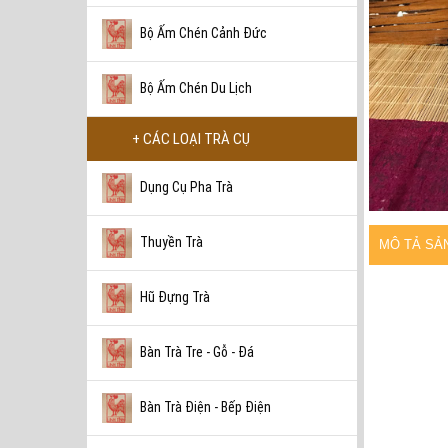
Bộ Ấm Chén Cảnh Đức
Bộ Ấm Chén Du Lịch
+ CÁC LOẠI TRÀ CỤ
Dụng Cụ Pha Trà
Thuyền Trà
MÔ TẢ SẢ
Hũ Đựng Trà
Bàn Trà Tre - Gỗ - Đá
Bàn Trà Điện - Bếp Điện