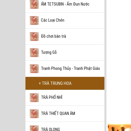
ẤM TETSUBIN - Ấm Đun Nước
Các Loại Chén
Đồ chơi bàn trà
Tượng Gỗ
Tranh Phong Thủy - Tranh Phật Giáo
+ TRÀ TRUNG HOA
TRÀ PHỔ NHĨ
TRÀ THIẾT QUAN ÂM
TRÀ OLONG