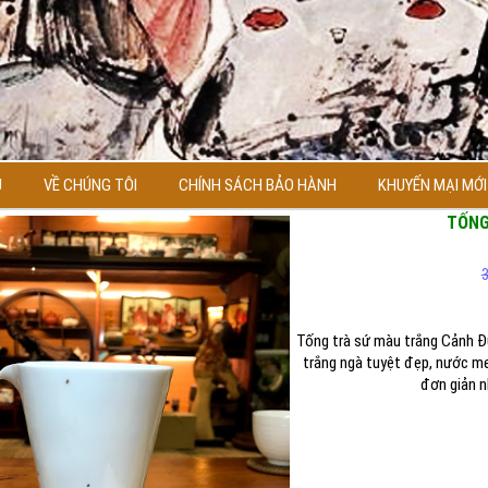
Ủ
VỀ CHÚNG TÔI
CHÍNH SÁCH BẢO HÀNH
KHUYẾN MẠI MỚI
TỐNG
Tống trà sứ màu trắng Cảnh Đ
trắng ngà tuyệt đẹp, nước m
đơn giản n