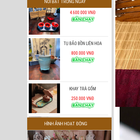
NỔI BẬT TRONG NGÀY
TỤ BẢO BỒN LIÊN HOA
800.000 VNĐ
KHAY TRÀ GỐM
250.000 VNĐ
ư Hương Đỏ Cố Cung
450.000 VNĐ
HÌNH ẢNH HOẠT ĐỘNG