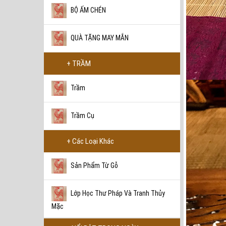
BỘ ẤM CHÉN
BẾP ĐUN GỐM RETRO
QUÀ TẶNG MAY MẮN
1.200.000 VNĐ
+ TRẦM
Trầm
BỘ TRÀ DU LỊCH HOA
BĂNG
Trầm Cụ
2.800.000 VNĐ
+ Các Loại Khác
Sản Phẩm Từ Gỗ
BỘ TRÀ DU LỊCH QUÝ TỘC
LANG HỒNG
Lớp Học Thư Pháp Và Tranh Thủy
4.600.000 VNĐ
Mặc