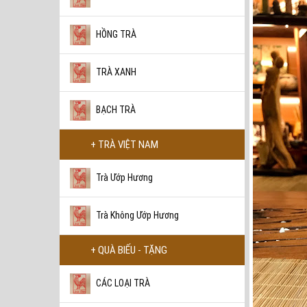
HỒNG TRÀ
TRÀ XANH
BẠCH TRÀ
+ TRÀ VIỆT NAM
Trà Ướp Hương
Trà Không Ướp Hương
+ QUÀ BIẾU - TẶNG
CÁC LOẠI TRÀ