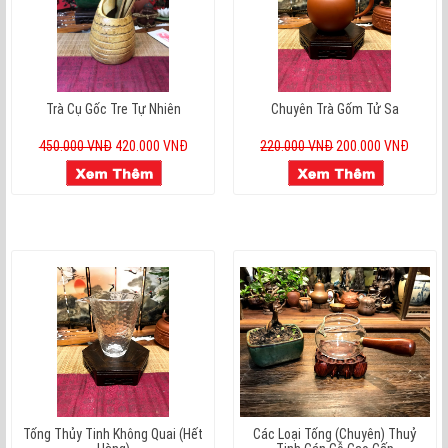
Trà Cụ Gốc Tre Tự Nhiên
Chuyên Trà Gốm Tử Sa
450.000 VNĐ
420.000 VNĐ
220.000 VNĐ
200.000 VNĐ
Tống Thủy Tinh Không Quai (hết
Các Loại Tống (chuyên) Thuỷ