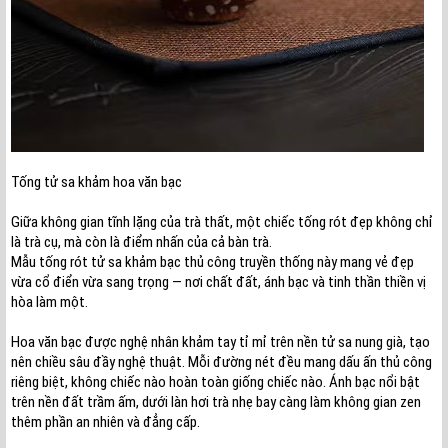
Tống tử sa khảm hoa văn bạc
Giữa không gian tĩnh lặng của trà thất, một chiếc tống rót đẹp không chỉ
là trà cụ, mà còn là điểm nhấn của cả bàn trà.
Mẫu tống rót tử sa khảm bạc thủ công truyền thống này mang vẻ đẹp
vừa cổ điển vừa sang trọng — nơi chất đất, ánh bạc và tinh thần thiền vị
hòa làm một.
Hoa văn bạc được nghệ nhân khảm tay tỉ mỉ trên nền tử sa nung già, tạo
nên chiều sâu đầy nghệ thuật. Mỗi đường nét đều mang dấu ấn thủ công
riêng biệt, không chiếc nào hoàn toàn giống chiếc nào. Ánh bạc nổi bật
trên nền đất trầm ấm, dưới làn hơi trà nhẹ bay càng làm không gian zen
thêm phần an nhiên và đẳng cấp.