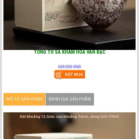
TỐNG TỬ SA KHẢM HOA VĂN BẠC
600.000 VNĐ
MÔ TẢ SẢN PHẨM
ĐÁNH GIÁ SẢN PHẨM