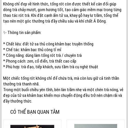
Không chỉ đẹp về hình thức, tống rót còn được thiết kế cân đối giúp
dòng trà chảy mượt, gom hương tốt, tạo cảm giác mềm mại trong từng
thao tác rót trà. Khi đặt cạnh ấm tử sa, khay gỗ hay lư trầm, tổng thể
tạo nên một góc thưởng trà đầy chiều sâu và khí chất Á Đông.
✨ Thông tin sản phẩm:
* Chất liệu: đất tử sa thủ công khảm bạc truyền thống
* Chế tác: khảm bạc thủ công tỉ mỉ
* Công năng: dùng làm tống rót trà / chuyên trà
* Phong cách: zen, cổ điển, trà thất cao cấp
* Phù hợp: trà đạo, tiếp khách, sưu tầm trà cụ nghệ thuật
Một chiếc tống rót không chỉ để chứa trà, mà còn lưu giữ cả tinh thần
thưởng trà thanh nhã.
Trong một buổi chiều yên tĩnh, bên làn trầm nhẹ và một chén trà nóng, vẻ
đẹp của tử sa khảm bạc khiến mọi chuyển động đều trở nên chậm rãi và
đầy thưởng thức.
CÓ THỂ BẠN QUAN TÂM