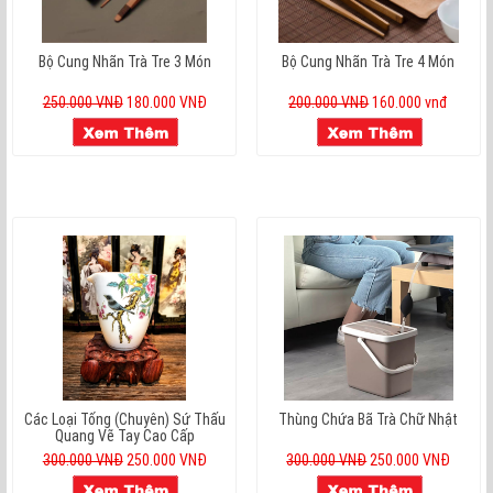
Bộ Cung Nhãn Trà Tre 3 Món
Bộ Cung Nhãn Trà Tre 4 Món
250.000 VNĐ
180.000 VNĐ
200.000 VNĐ
160.000 vnđ
Các Loại Tống (chuyên) Sứ Thấu
Thùng Chứa Bã Trà Chữ Nhật
Quang Vẽ Tay Cao Cấp
300.000 VNĐ
250.000 VNĐ
300.000 VNĐ
250.000 VNĐ