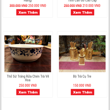
Hàng)
Tinh Cán Gỗ Cao Cấp
300.000 VNĐ
250.000 VNĐ
250.000 VNĐ
210.000 VNĐ
Thố Sứ Tráng Rửa Chén Trà Vẽ
Bộ Trà Cụ Tre
Hoa
250.000 VNĐ
150.000 VNĐ