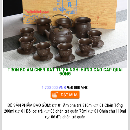
TRỌN BỘ ẤM CHÉN ĐẤT TỬ SA NGHI HƯNG CAO CẤP QUAI
ĐỒNG
1.200.000 VNĐ
950.000 VNĐ
BỘ SẢN PHẨM BAO GỒM: 👉 01 Ấm pha trà 310ml 👉 01 Chén Tống
200ml 👉 01 Bộ lọc trà. 👉 06 chén trà quân 75ml 👉 01 Chén chủ 110ml
👉 06 đĩa chén trà quân