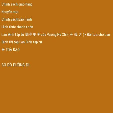
danh sách công ty nội thất hà nội
thiết kế web tại biên hòa đồng nai
thiết
Chính sách giao hàng
kế web tại cà mau
thiết kế web tại nghệ an
trung tâm huấn luyện chó
huấn
Khuyến mại
luyện chó Poodle đi vệ sinh
trại huấn luyện chó
chăm sóc chó
cách huấn
luyện chó tại nhà
dịch vụ xây nhà trọn gói tại huyện bình chánh
chi phí xây
Chính sách bảo hành
nhà trọn gói tại huyện nhà bè
báo giá xây nhà trọn gói tại huyện hóc môn
Hình thức thanh toán
giá xây nhà trọn gói tại huyện củ chi
hồ sơ vay vốn ngân hàng quân đội
vay
trả góp ngân hàng quân đội
đồ gỗ đồng kỵ
bàn ghế gỗ đồng kỵ
xưởng nội
Lan Đình tập tự 蘭亭集序 của Vương Hy Chi ( 王 羲 之 ) • Bài tựa cho Lan
thất giá rẻ
nội thất giá rẻ Hà Nội
đóng giường theo yêu cầu
mua giường ngủ
Đình thi tập Lan Đình tập tự
ở đê la thành
tấm tre nhân tạo
mẫu bàn ghế gỗ phòng khách 2023
mẫu
sofa gỗ đẹp 2023
nội thất giá rẻ
đồ gỗ nội thất giá rẻ
bàn ghế sofa gỗ
❋ TRÀ ĐẠO
thạch thất phòng khách
nhận đóng đồ gỗ theo yêu cầu tại tphcm
phố bán
đồ gỗ tại tphcm
Thi công nội thất trọn gói bằng gỗ óc chó tại tphcm
combo phòng ngủ giá rẻ
cút ren inox
Côn Ren Inox
Tê ren inox
Kép Ren Inox
SƠ ĐỒ ĐƯỜNG ĐI
304
công ty chống thấm
chống thấm tại đồng nai
dịch vụ chống thấm uy
tín
dịch vụ chống thấm ngược
chống thấm tường nhà
chống thấm sân
thượng
chống thấm bể bơi
thi công nhà tre
thi công chòi lá quán cafe
thi
công chòi lá
combo nội thất phòng ngủ
tranh nhân tạo
rơm nhân tạo
lắp
đặt khu vui chơi
lắp đặt khu vui chơi trẻ em
thi công nhà mái lá
giường gỗ
xoan đào
tủ gỗ xoan đào
thi công nhà mái lá
đồ gỗ đê la thành