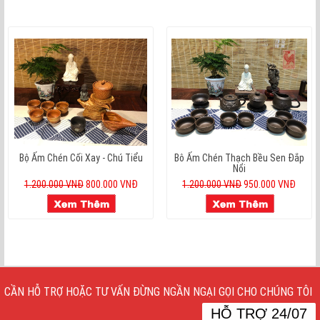
Bộ Ấm Chén Cối Xay - Chú Tiểu
Bô Ấm Chén Thạch Bều Sen Đắp
Nổi
1.200.000 VNĐ
800.000 VNĐ
1.200.000 VNĐ
950.000 VNĐ
CẦN HỖ TRỢ HOẶC TƯ VẤN ĐỪNG NGẦN NGẠI GỌI CHO CHÚNG TÔI
HỖ TRỢ 24/07