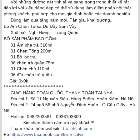
Với những đường nét tinh tế và sang trọng trong thiết kế rất
✅
tiện lợi với kiểu dáng đẹp có thể sử dụng làm điểm nhấn nội thất
phòng khách, phù hợp cho mọi gia đình hoặc các doanh nghiệp
Dùng làm quà tặng năm mới, Tân gia, khai trương...
✅
Bộ Ấm Chén Tử sa Đủ Đầy Sum Vầy
Xuất sứ: Nghi Hưng – Trung Quốc.
👉
BỘ SẢN PHẨM BAO GỒM:
01 Ấm pha trà 310ml
👉
01 Chén Tống 200ml
👉
01 Bộ lọc trà.
👉
06 chén trà quân 75ml
👉
01 Chén chủ 110ml
👉
06 đĩa chén trà quân
👉
Giá: 9x0k
💰
**************************************
GIAO HÀNG TOÀN QUỐC, THANH TOÁN TẠI NHÀ.
✈
Địa chỉ 1: Sô 11 Nguyễn Siêu, Hàng Buồm, Hoàn Kiếm, Hà Nội.
🏫
Địa chỉ 2: 24 ngõ 56 phố Nguyễn Đình Hoàn - Q.Cầu Giấy - Hà
🏫
Nội
Hotline: 0982203581 - 0936103600
☎️
Xin chân thành cảm ơn quý khách!!!
🙏
🙏
🙏
Tham khảo thêm website:
tralinhtinh.com
🌐
Fb:
https://www.facebook.com/klinh.calvin