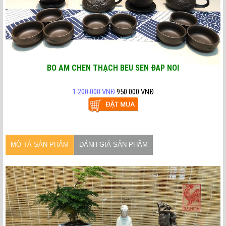
BÔ ẤM CHÉN THẠCH BỀU SEN ĐẮP NỔI
1.200.000 VNĐ
950.000 VNĐ
MÔ TẢ SẢN PHẨM
ĐÁNH GIÁ SẢN PHẨM