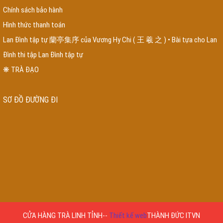
luyện chó tại nhà
dịch vụ xây nhà trọn gói tại huyện bình chánh
chi phí xây
Chính sách bảo hành
nhà trọn gói tại huyện nhà bè
báo giá xây nhà trọn gói tại huyện hóc môn
Hình thức thanh toán
giá xây nhà trọn gói tại huyện củ chi
hồ sơ vay vốn ngân hàng quân đội
vay
trả góp ngân hàng quân đội
đồ gỗ đồng kỵ
bàn ghế gỗ đồng kỵ
xưởng nội
Lan Đình tập tự 蘭亭集序 của Vương Hy Chi ( 王 羲 之 ) • Bài tựa cho Lan
thất giá rẻ
nội thất giá rẻ Hà Nội
đóng giường theo yêu cầu
mua giường ngủ
Đình thi tập Lan Đình tập tự
ở đê la thành
tấm tre nhân tạo
mẫu bàn ghế gỗ phòng khách 2023
mẫu
sofa gỗ đẹp 2023
nội thất giá rẻ
đồ gỗ nội thất giá rẻ
bàn ghế sofa gỗ
❋ TRÀ ĐẠO
thạch thất phòng khách
nhận đóng đồ gỗ theo yêu cầu tại tphcm
phố bán
đồ gỗ tại tphcm
Thi công nội thất trọn gói bằng gỗ óc chó tại tphcm
combo phòng ngủ giá rẻ
cút ren inox
Côn Ren Inox
Tê ren inox
Kép Ren Inox
SƠ ĐỒ ĐƯỜNG ĐI
304
công ty chống thấm
chống thấm tại đồng nai
dịch vụ chống thấm uy
tín
dịch vụ chống thấm ngược
chống thấm tường nhà
chống thấm sân
thượng
chống thấm bể bơi
thi công nhà tre
thi công chòi lá quán cafe
thi
công chòi lá
combo nội thất phòng ngủ
tranh nhân tạo
rơm nhân tạo
lắp
đặt khu vui chơi
lắp đặt khu vui chơi trẻ em
thi công nhà mái lá
giường gỗ
xoan đào
tủ gỗ xoan đào
thi công nhà mái lá
đồ gỗ đê la thành
CỬA HÀNG TRÀ LINH TỈNH
--
Thiết kế web
THÀNH ĐỨC ITVN