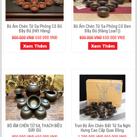
Bộ Ấm Chén Tử Sa Phỏng Cổ Đỏ
Bộ Ấm Chén Tử Sa Phỏng Cổ Đen
Đầy Đủ (hết Hàng)
Đầy Đủ (hàng Loại1))
800.000 VNĐ
650.000 VNĐ
800.000 VNĐ
650.000 VNĐ
BỘ ẤM CHÉN TỬ SA THẠCH BIỀU
Trọn Bộ Ấm Chén Đất Tử Sa Nghi
ĐẦY ĐỦ
Hưng Cao Cấp Quai Đồng
800.000 VNĐ
650.000 VNĐ
1.200.000 VNĐ
950.000 VNĐ