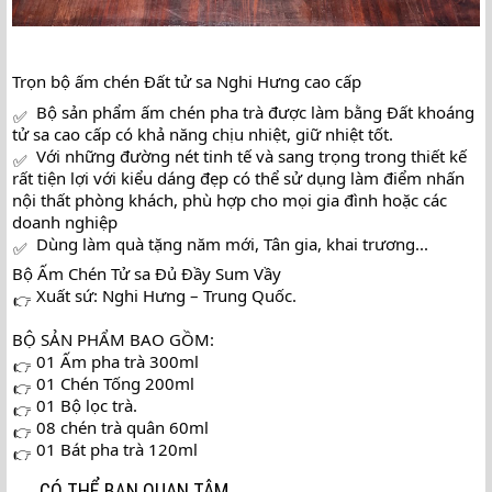
Trọn bộ ấm chén Đất tử sa Nghi Hưng cao cấp
 Bộ sản phẩm ấm chén pha trà được làm bằng Đất khoáng 
tử sa cao cấp có khả năng chịu nhiệt, giữ nhiệt tốt.
 Với những đường nét tinh tế và sang trọng trong thiết kế 
rất tiện lợi với kiểu dáng đẹp có thể sử dụng làm điểm nhấn 
nội thất phòng khách, phù hợp cho mọi gia đình hoặc các 
doanh nghiệp
 Dùng làm quà tặng năm mới, Tân gia, khai trương...
Bộ 
Ấm Chén Tử sa Đủ Đầy Sum Vầy
 Xuất sứ: Nghi Hưng – Trung Quốc.
BỘ SẢN PHẨM BAO GỒM:
 01 Ấm pha trà 300ml
 01 Chén Tống 200ml
 01 Bộ lọc trà.
 08 chén trà quân 60ml
 01 Bát pha trà 120ml
CÓ THỂ BẠN QUAN TÂM