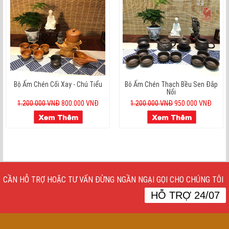
Bộ Ấm Chén Cối Xay - Chú Tiểu
Bô Ấm Chén Thạch Bều Sen Đắp
Nổi
1.200.000 VNĐ
800.000 VNĐ
1.200.000 VNĐ
950.000 VNĐ
CẦN HỖ TRỢ HOẶC TƯ VẤN ĐỪNG NGẦN NGẠI GỌI CHO CHÚNG TÔI
HỖ TRỢ 24/07