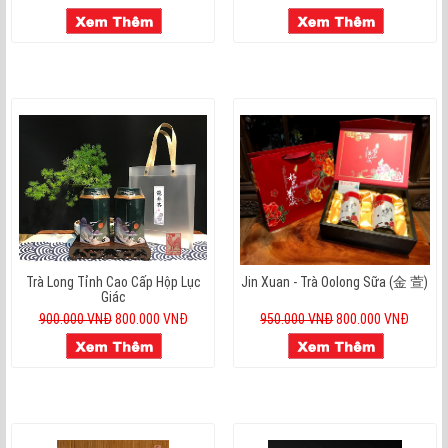
Trà Long Tỉnh Cao Cấp Hộp Lục
Jin Xuan - Trà Oolong Sữa (金 萱)
Giác
900.000 VNĐ
800.000 VNĐ
950.000 VNĐ
800.000 VNĐ