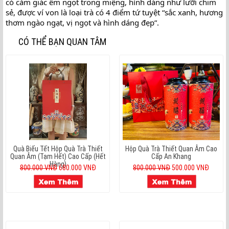
có cảm giác êm ngọt trong miệng, hình dáng như lưỡi chim 
sẻ, được ví von là loại trà có 4 điểm tứ tuyệt “sắc xanh, hương 
thơm ngào ngạt, vị ngọt và hình dáng đẹp”.
CÓ THỂ BẠN QUAN TÂM
Quà Biếu Tết Hộp Quà Trà Thiết
Hộp Quà Trà Thiết Quan Âm Cao
Quan Âm (Tạm Hết) Cao Cấp (hết
Cấp An Khang
Hàng)
800.000 VNĐ
680.000 VNĐ
800.000 VNĐ
500.000 VNĐ