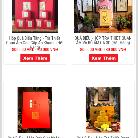
Hộp Quà Biếu Tặng - Trà Thiết
QUÀ BIẾU - HỘP TRÀ THIẾT QUÂN
Quan Âm Cao Cấp An Khang. (hết
ÂM VÀ BỘ ẤM CÁ 3D (hết Hàng)
Hàng)
800.000 VNĐ
680.000 VNĐ
800.000 VNĐ
680.000 VNĐ