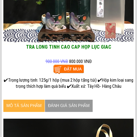
TRÀ LONG TỈNH CAO CẤP HỘP LỤC GIÁC
900.000 VNĐ
800.000 VNĐ
✔️Trọng lượng tịnh: 125g/1 hộp (mua 2 hộp tặng túi) ✔️Hộp kim loại sang
trọng thích hợp làm quà biếu ✔️Xuất xứ: Tây Hồ- Hàng Châu
MÔ TẢ SẢN PHẨM
ĐÁNH GIÁ SẢN PHẨM