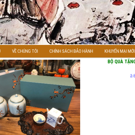
Ủ
VỀ CHÚNG TÔI
CHÍNH SÁCH BẢO HÀNH
KHUYẾN MẠI MỚI
BỘ QUÀ TẶNG
2.