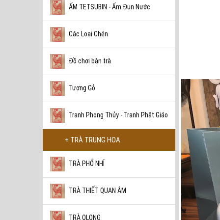
ẤM TETSUBIN - Ấm Đun Nước
Các Loại Chén
Đồ chơi bàn trà
Tượng Gỗ
Tranh Phong Thủy - Tranh Phật Giáo
+ TRÀ TRUNG HOA
TRÀ PHỔ NHĨ
TRÀ THIẾT QUAN ÂM
TRÀ OLONG