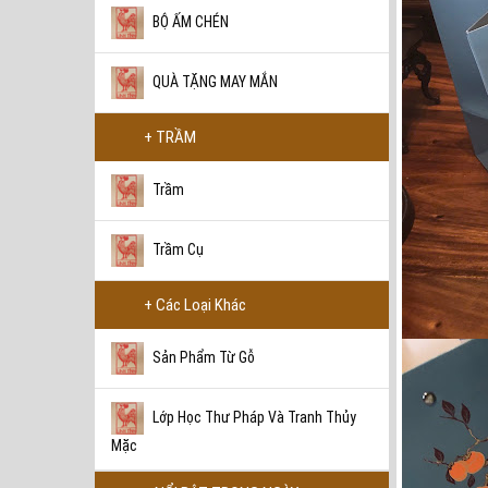
BỘ ẤM CHÉN
BẾP ĐUN GỐM RETRO
QUÀ TẶNG MAY MẮN
1.200.000 VNĐ
+ TRẦM
Trầm
BỘ TRÀ DU LỊCH HOA
BĂNG
Trầm Cụ
2.800.000 VNĐ
+ Các Loại Khác
Sản Phẩm Từ Gỗ
BỘ TRÀ DU LỊCH QUÝ TỘC
LANG HỒNG
Lớp Học Thư Pháp Và Tranh Thủy
4.600.000 VNĐ
Mặc