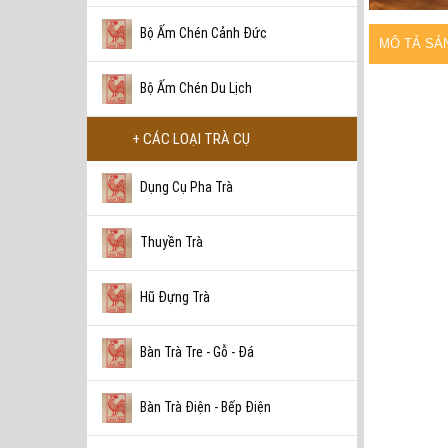
Bộ Ấm Chén Cảnh Đức
MÔ TẢ SẢ
Bộ Ấm Chén Du Lịch
+ CÁC LOẠI TRÀ CỤ
Dụng Cụ Pha Trà
Thuyền Trà
Hũ Đựng Trà
Bàn Trà Tre - Gỗ - Đá
Bàn Trà Điện - Bếp Điện