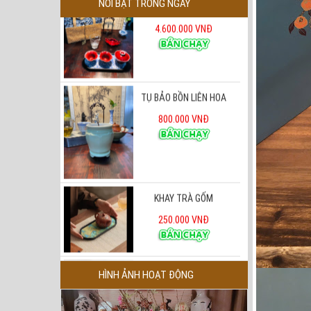
NỔI BẬT TRONG NGÀY
TỤ BẢO BỒN LIÊN HOA
800.000 VNĐ
KHAY TRÀ GỐM
250.000 VNĐ
ư Hương Đỏ Cố Cung
450.000 VNĐ
HÌNH ẢNH HOẠT ĐỘNG