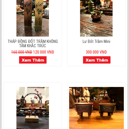
THÁP ĐỒNG ĐỐT TRẦM KHÔNG
Lư Đốt Trầm Mini
TĂM KHẮC TRÚC
160.000 VNĐ
120.000 VNĐ
300.000 VNĐ