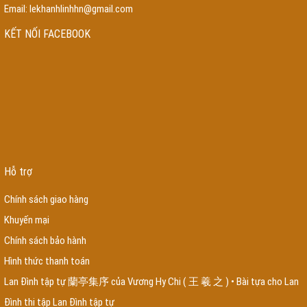
Email:
lekhanhlinhhn@gmail.com
LIÊN KẾT LINK
KẾT NỐI FACEBOOK
chống thấm buôn ma thuột
chống thấm pleiku gia lai
chống thấm kon tum
chống thấm cần thơ
chống thấm cần thơ
xưởng sản xuất nón bảo hiểm in
logo
xưởng sản xuất quà tặng nón bảo hiểm
xưởng sản xuất quà tặng
lắp
đặt chống sét
thi công chống sét
lắp đặt cột thu lôi
ống inox
máy xúc lật
xcmg
máy xúc lật
nhà máy rơm nhân tạo
đại lý sàn gỗ
nhà máy rơm nhân
tạo
trại huấn luyện chó
đại lý sàn gỗ
xưởng nội thất tphcm
trung tâm huấn
luyện chó
Vay theo công an bộ đội cán bộ cơ quan nhà nước
Vay theo hộ
kinh doanh, giấy phép kinh doanh GPKD
Vay tín chấp theo lương công nhân
viên chức
Bàn ghế gỗ phòng khách dưới 15 triệu
công ty nội thất hà nội
Hỗ trợ
công ty nội thất hà nội
mẫu bàn thờ đơn giản
bàn thờ chung cư
bàn ghế gỗ
danh sách công ty nội thất hà nội
thiết kế web tại biên hòa đồng nai
thiết
Chính sách giao hàng
kế web tại cà mau
thiết kế web tại nghệ an
trung tâm huấn luyện chó
huấn
Khuyến mại
luyện chó Poodle đi vệ sinh
trại huấn luyện chó
chăm sóc chó
cách huấn
luyện chó tại nhà
dịch vụ xây nhà trọn gói tại huyện bình chánh
chi phí xây
Chính sách bảo hành
nhà trọn gói tại huyện nhà bè
báo giá xây nhà trọn gói tại huyện hóc môn
Hình thức thanh toán
giá xây nhà trọn gói tại huyện củ chi
hồ sơ vay vốn ngân hàng quân đội
vay
trả góp ngân hàng quân đội
đồ gỗ đồng kỵ
bàn ghế gỗ đồng kỵ
xưởng nội
Lan Đình tập tự 蘭亭集序 của Vương Hy Chi ( 王 羲 之 ) • Bài tựa cho Lan
thất giá rẻ
nội thất giá rẻ Hà Nội
đóng giường theo yêu cầu
mua giường ngủ
Đình thi tập Lan Đình tập tự
ở đê la thành
tấm tre nhân tạo
mẫu bàn ghế gỗ phòng khách 2023
mẫu