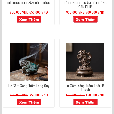
BỘ DỤNG CỤ TRẦM BỘT ĐỒNG
BỘ DỤNG CỤ TRẦM BỘT ĐỒNG
CÁN PHÍP
800.000 VNĐ
650.000 VNĐ
900.000 VNĐ
700.000 VNĐ
Lư Gốm Xông Trầm Long Quy
Lư Gốm Xông Trầm Thái Hồ
Thạch
600.000 VNĐ
450.000 VNĐ
600.000 VNĐ
450.000 VNĐ