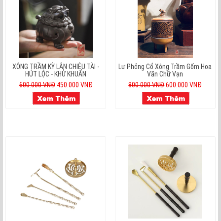
XÔNG TRẦM KỲ LÂN CHIÊU TÀI -
Lư Phỏng Cổ Xông Trầm Gốm Hoa
HÚT LỘC - KHỬ KHUẨN
Văn Chữ Vạn
600.000 VNĐ
450.000 VNĐ
800.000 VNĐ
600.000 VNĐ