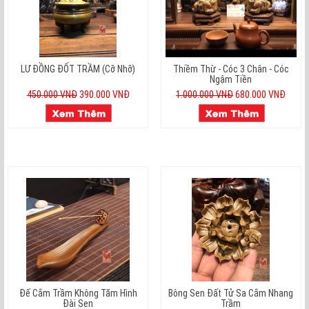
LƯ ĐỒNG ĐỐT TRẦM (cỡ Nhỡ)
Thiềm Thừ - Cóc 3 Chân - Cóc
Ngậm Tiền
450.000 VNĐ
390.000 VNĐ
1.000.000 VNĐ
680.000 VNĐ
Đế Cắm Trầm Không Tăm Hình
Bông Sen Đất Tử Sa Cắm Nhang
Đài Sen
Trầm