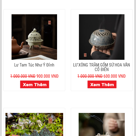
Lư Tam Túc Như Ý Đỉnh
LƯ XÔNG TRẦM GỐM SỨ HOA VĂN
CỔ ĐIỂN
1.000.000 VNĐ
900.000 VNĐ
1.000.000 VNĐ
600.000 VNĐ