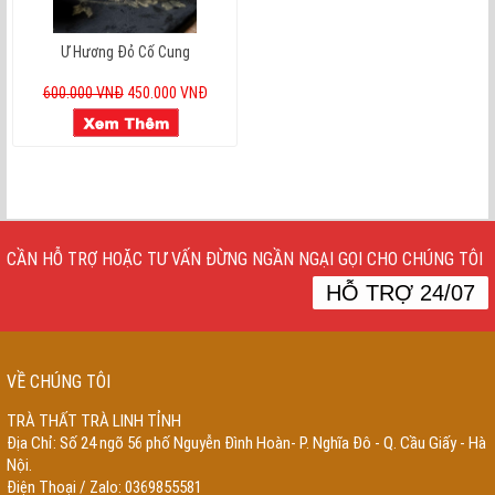
Ư Hương Đỏ Cố Cung
600.000 VNĐ
450.000 VNĐ
CẦN HỖ TRỢ HOẶC TƯ VẤN ĐỪNG NGẦN NGẠI GỌI CHO CHÚNG TÔI
HỖ TRỢ 24/07
VỀ CHÚNG TÔI
TRÀ THẤT TRÀ LINH TỈNH
Địa Chỉ: Số 24 ngõ 56 phố Nguyễn Đình Hoàn- P. Nghĩa Đô - Q. Cầu Giấy - Hà
Nội.
Điện Thoại / Zalo: 0369855581