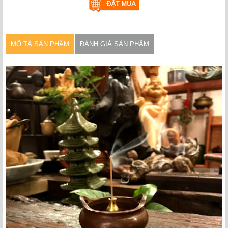
MÔ TẢ SẢN PHẨM
ĐÁNH GIÁ SẢN PHẨM