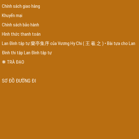
danh sách công ty nội thất hà nội
thiết kế web tại biên hòa đồng nai
thiết
Chính sách giao hàng
kế web tại cà mau
thiết kế web tại nghệ an
trung tâm huấn luyện chó
huấn
Khuyến mại
luyện chó Poodle đi vệ sinh
trại huấn luyện chó
chăm sóc chó
cách huấn
luyện chó tại nhà
dịch vụ xây nhà trọn gói tại huyện bình chánh
chi phí xây
Chính sách bảo hành
nhà trọn gói tại huyện nhà bè
báo giá xây nhà trọn gói tại huyện hóc môn
Hình thức thanh toán
giá xây nhà trọn gói tại huyện củ chi
hồ sơ vay vốn ngân hàng quân đội
vay
trả góp ngân hàng quân đội
đồ gỗ đồng kỵ
bàn ghế gỗ đồng kỵ
xưởng nội
Lan Đình tập tự 蘭亭集序 của Vương Hy Chi ( 王 羲 之 ) • Bài tựa cho Lan
thất giá rẻ
nội thất giá rẻ Hà Nội
đóng giường theo yêu cầu
mua giường ngủ
Đình thi tập Lan Đình tập tự
ở đê la thành
tấm tre nhân tạo
mẫu bàn ghế gỗ phòng khách 2023
mẫu
sofa gỗ đẹp 2023
nội thất giá rẻ
đồ gỗ nội thất giá rẻ
bàn ghế sofa gỗ
❋ TRÀ ĐẠO
thạch thất phòng khách
nhận đóng đồ gỗ theo yêu cầu tại tphcm
phố bán
đồ gỗ tại tphcm
Thi công nội thất trọn gói bằng gỗ óc chó tại tphcm
combo phòng ngủ giá rẻ
cút ren inox
Côn Ren Inox
Tê ren inox
Kép Ren Inox
SƠ ĐỒ ĐƯỜNG ĐI
304
công ty chống thấm
chống thấm tại đồng nai
dịch vụ chống thấm uy
tín
dịch vụ chống thấm ngược
chống thấm tường nhà
chống thấm sân
thượng
chống thấm bể bơi
thi công nhà tre
thi công chòi lá quán cafe
thi
công chòi lá
combo nội thất phòng ngủ
tranh nhân tạo
rơm nhân tạo
lắp
đặt khu vui chơi
lắp đặt khu vui chơi trẻ em
thi công nhà mái lá
giường gỗ
xoan đào
tủ gỗ xoan đào
thi công nhà mái lá
đồ gỗ đê la thành