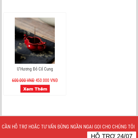
Ư Hương Đỏ Cố Cung
600.000 VNĐ
450.000 VNĐ
CẦN HỖ TRỢ HOẶC TƯ VẤN ĐỪNG NGẦN NGẠI GỌI CHO CHÚNG TÔI
HỖ TRỢ 24/07