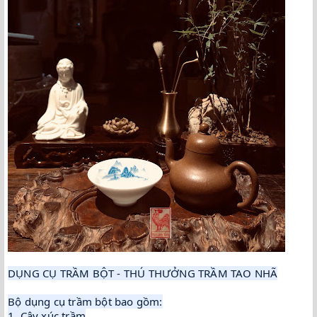
DỤNG CỤ TRẦM BỘT - THÚ THƯỞNG TRẦM TAO NHÃ

Bộ dụng cụ trầm bột bao gồm:

1. Cây xúc trầm
