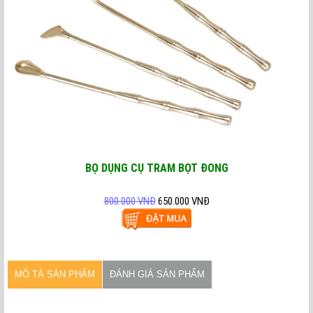
BỘ DỤNG CỤ TRẦM BỘT ĐỒNG
800.000 VNĐ
650.000 VNĐ
MÔ TẢ SẢN PHẨM
ĐÁNH GIÁ SẢN PHẨM