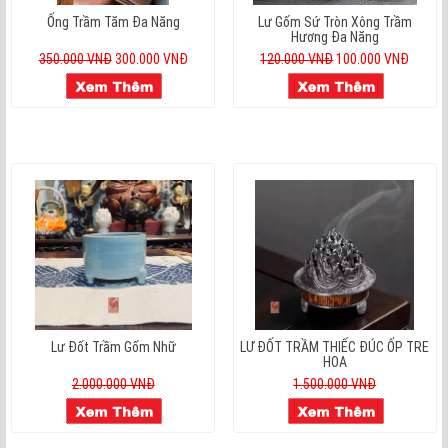
Ống Trầm Tăm Đa Năng
Lư Gốm Sứ Tròn Xông Trầm
Hương Đa Năng
350.000 VNĐ
300.000 VNĐ
120.000 VNĐ
100.000 VNĐ
Lư Đốt Trầm Gốm Nhữ
LƯ ĐỐT TRẦM THIẾC ĐÚC ỐP TRE
HOA
2.000.000 VNĐ
1.500.000 VNĐ