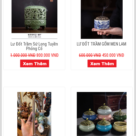
Lư Đốt Trầm Sứ Long Tuyền
LƯ ĐỐT TRẦM GỐM MEN LAM
Phỏng Cổ
1.000.000 VNĐ
800.000 VNĐ
600.000 VNĐ
450.000 VNĐ