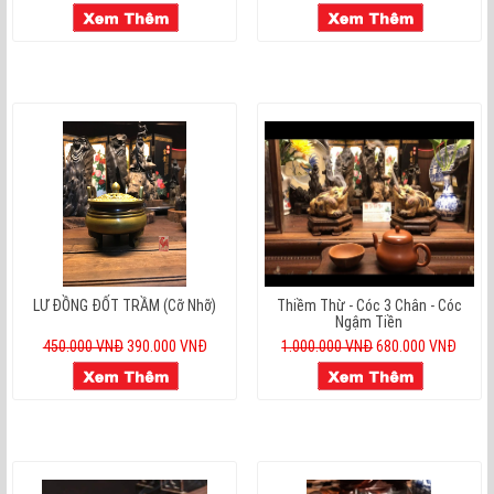
LƯ ĐỒNG ĐỐT TRẦM (cỡ Nhỡ)
Thiềm Thừ - Cóc 3 Chân - Cóc
Ngậm Tiền
450.000 VNĐ
390.000 VNĐ
1.000.000 VNĐ
680.000 VNĐ