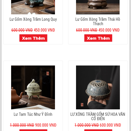
Lư Gốm Xông Trầm Long Quy
Lư Gốm Xông Trầm Thái Hồ
Thạch
600.000 VNĐ
450.000 VNĐ
600.000 VNĐ
450.000 VNĐ
Lư Tam Túc Như Ý Đỉnh
LƯ XÔNG TRẦM GỐM SỨ HOA VĂN
CỔ ĐIỂN
1.000.000 VNĐ
900.000 VNĐ
1.000.000 VNĐ
600.000 VNĐ